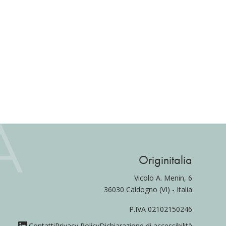
Originitalia
Vicolo A. Menin, 6
36030 Caldogno (VI) - Italia
P.IVA 02102150246
Contatti
Privacy Policy
Dichiarazione di accessibilità